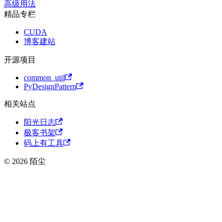
高级用法
精品专栏
CUDA
博客建站
开源项目
common_util
PyDesignPattern
相关站点
阳光日志
极客书架
码上有工具
© 2026 陌尘