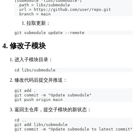
[submodule "libs/submodule"]
  path = libs/submodule
  url = https://github.com/user/repo.git
  branch = main
拉取更新：
git submodule update --remote
4. 修改子模块
进入子模块目录：
cd libs/submodule
修改代码后提交并推送：
git add .
git commit -m "Update submodule"
git push origin main
返回主仓库，提交子模块的新状态：
cd ..
git add libs/submodule
git commit -m "Update submodule to latest commit"